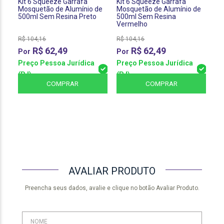
Kit 6 Squeeze Garrafa
Kit 6 Squeeze Garrafa
Ga
Mosquetão de Alumínio de
Mosquetão de Alumínio de
Su
500ml Sem Resina Preto
500ml Sem Resina
Fo
Vermelho
Li
R$
104,16
R$
104,16
R
R$
62,49
R$
62,49
Pr
Preço Pessoa Jurídica
Preço Pessoa Jurídica
(P
(PJ)
(PJ)
COMPRAR
COMPRAR
AVALIAR PRODUTO
Preencha seus dados, avalie e clique no botão Avaliar Produto.