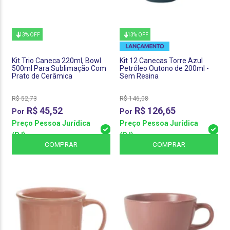
13% OFF
13% OFF
Kit Trio Caneca 220ml, Bowl
Kit 12 Canecas Torre Azul
500ml Para Sublimação Com
Petróleo Outono de 200ml -
Prato de Cerâmica
Sem Resina
R$
52,73
R$
146,08
R$
45,52
R$
126,65
Preço Pessoa Jurídica
Preço Pessoa Jurídica
(PJ)
(PJ)
COMPRAR
COMPRAR