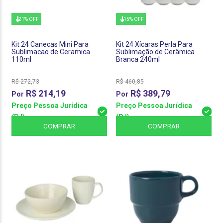
21% OFF
15% OFF
Kit 24 Canecas Mini Para
Kit 24 Xícaras Perla Para
Sublimacao de Ceramica
Sublimação de Cerâmica
110ml
Branca 240ml
R$
272,73
R$
460,85
R$
214,19
R$
389,79
Preço Pessoa Jurídica
Preço Pessoa Jurídica
(PJ)
(PJ)
COMPRAR
COMPRAR