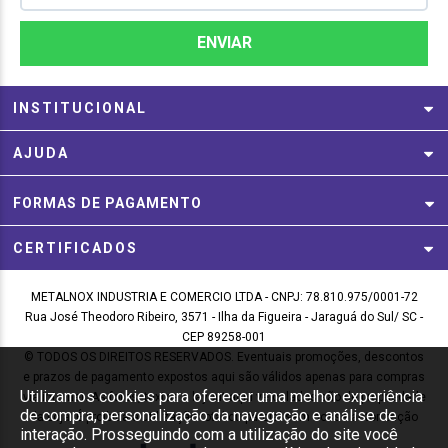
INSTITUCIONAL
AJUDA
FORMAS DE PAGAMENTO
CERTIFICADOS
METALNOX INDUSTRIA E COMERCIO LTDA - CNPJ: 78.810.975/0001-72
Rua José Theodoro Ribeiro, 3571 - Ilha da Figueira - Jaraguá do Sul/ SC -
CEP 89258-001
© TODOS OS DIREITOS RESERVADOS. Eventuais promoções, descontos
e prazos de pagamento expostos aqui são válidos apenas para compras
Utilizamos cookies para oferecer uma melhor experiência
via internet. As fotos, textos e layout aqui veiculados são de propriedade
de compra, personalização da navegação e análise de
da Loja. É proibida a utilização total ou parcial sem nossa autorização
interação. Prosseguindo com a utilização do site você