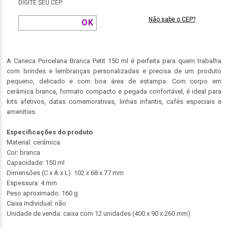
DIGITE SEU CEP:
Não sabe o CEP?
A Caneca Porcelana Branca Petit 150 ml é perfeita para quem trabalha
com brindes e lembranças personalizadas e precisa de um produto
pequeno, delicado e com boa área de estampa. Com corpo em
cerâmica branca, formato compacto e pegada confortável, é ideal para
kits afetivos, datas comemorativas, linhas infantis, cafés especiais e
amenities.
Especificações do produto
Material: cerâmica
Cor: branca
Capacidade: 150 ml
Dimensões (C x A x L): 102 x 68 x 77 mm
Espessura: 4 mm
Peso aproximado: 160 g
Caixa individual: não
Unidade de venda: caixa com 12 unidades (400 x 90 x 260 mm)