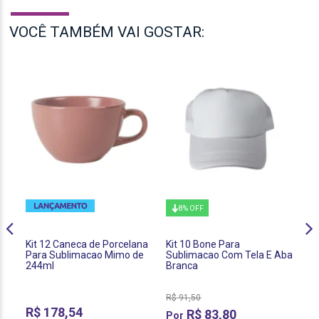
VOCÊ TAMBÉM VAI GOSTAR:
8% OFF
Kit 12 Caneca de Porcelana
Kit 10 Bone Para
Ki
Para Sublimacao Mimo de
Sublimacao Com Tela E Aba
Pa
244ml
Branca
E 
R$
91,50
R$
178,54
R
R$
83,80