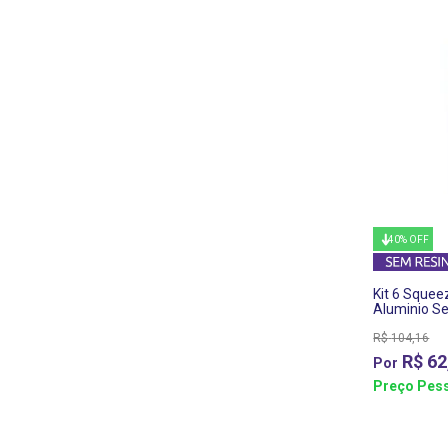
40% OFF
Kit 6 Sque
Aluminio S
R$
104,16
R$
62
Preço Pess