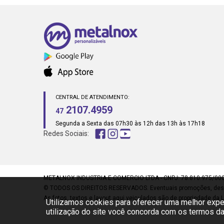
CENTRAL DE ATENDIMENTO:
2107.4959
47
Segunda a Sexta das 07h30 às 12h das 13h às 17h18
Redes Sociais:
METALNOX INDUSTRIA E COMERCIO LTDA - CNPJ: 78.810.975/0001-72
© TODOS OS DIREITOS RESERVADOS. Eventuais promoções, descon
As fotos, textos e layout aqui veiculados são de propriedade da L
Utilizamos cookies para oferecer uma melhor expe
utilização do site você concorda com os termos 