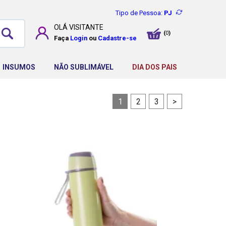
Tipo de Pessoa:
PJ
OLÁ
VISITANTE
0
Faça
Login
ou
Cadastre-se
INSUMOS
NÃO SUBLIMÁVEL
DIA DOS PAIS
1
2
3
>