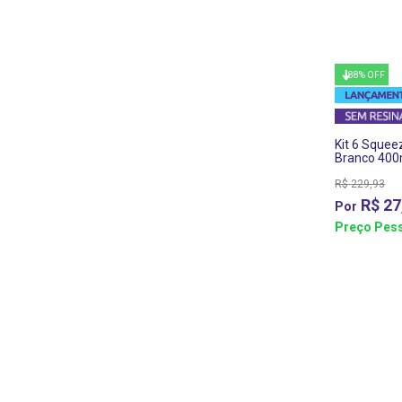
88% OFF
Kit 6 Squee
Branco 400
R$
229,93
R$
27
Preço Pess