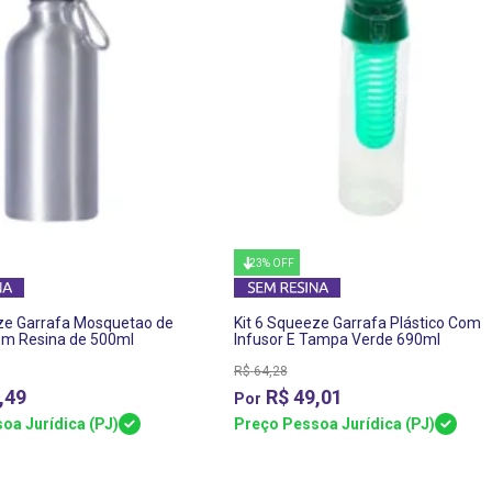
23% OFF
eze Garrafa Mosquetao de
Kit 6 Squeeze Garrafa Plástico Com
em Resina de 500ml
Infusor E Tampa Verde 690ml
R$
64,28
,49
R$
49,01
oa Jurídica (PJ)
Preço Pessoa Jurídica (PJ)