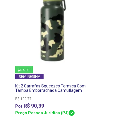
17% OFF
Kit 2 Garrafas Squeezes Termica Com
Tampa Emborrachada Camuflagem
Verde de 900ml - Sem Resina
R$
109,77
R$
90,39
Preço Pessoa Jurídica (PJ)