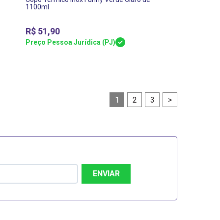
1100ml
R$
51,90
Preço Pessoa Jurídica (PJ)
1
2
3
>
ENVIAR