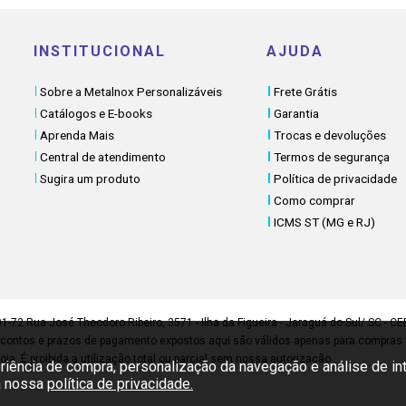
INSTITUCIONAL
AJUDA
Sobre a Metalnox Personalizáveis
Frete Grátis
Catálogos e E-books
Garantia
Aprenda Mais
Trocas e devoluções
Central de atendimento
Termos de segurança
Sugira um produto
Política de privacidade
Como comprar
ICMS ST (MG e RJ)
 Rua José Theodoro Ribeiro, 3571 - Ilha da Figueira - Jaraguá do Sul/ SC - C
tos e prazos de pagamento expostos aqui são válidos apenas para compras vi
oja. É proibida a utilização total ou parcial sem nossa autorização
riência de compra, personalização da navegação e análise de i
da nossa
política de privacidade.