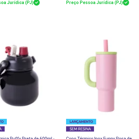
oa Jurídica (PJ)
Preço Pessoa Jurídica (PJ)
mica Puffy Preta de 600ml -
Copo Térmico Inox Funny Rosa de