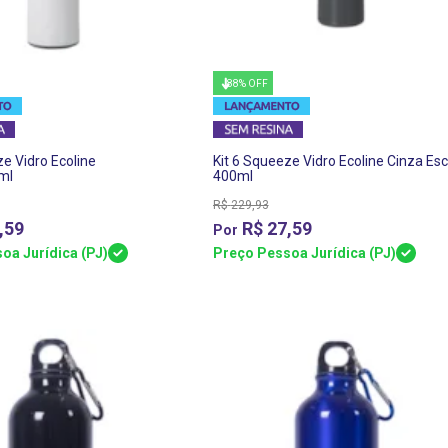
88% OFF
ze Vidro Ecoline
Kit 6 Squeeze Vidro Ecoline Cinza Es
ml
400ml
R$
229,93
,59
R$
27,59
oa Jurídica (PJ)
Preço Pessoa Jurídica (PJ)