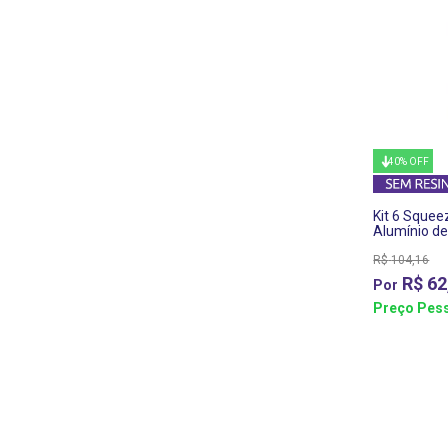
40% OFF
Kit 6 Sque
Alumínio d
R$
104,16
R$
62
Preço Pess