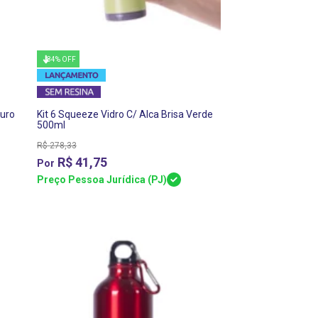
84% OFF
curo
Kit 6 Squeeze Vidro C/ Alca Brisa Verde
500ml
R$
278,33
R$
41,75
Preço Pessoa Jurídica (PJ)