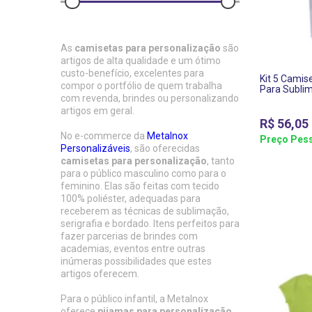
As
camisetas para personalização
são
artigos de alta qualidade e um ótimo
custo-benefício, excelentes para
Kit 5 Camise
compor o portfólio de quem trabalha
Para Subli
com revenda, brindes ou personalizando
artigos em geral.
R$
56,05
No e-commerce da
Metalnox
Preço Pess
Personalizáveis
, são oferecidas
camisetas para personalização
, tanto
para o público masculino como para o
feminino. Elas são feitas com tecido
100% poliéster, adequadas para
receberem as técnicas de sublimação,
serigrafia e bordado. Itens perfeitos para
fazer parcerias de brindes com
academias, eventos entre outras
inúmeras possibilidades que estes
artigos oferecem.
Para o público infantil, a Metalnox
oferece
pijamas para personalização
,