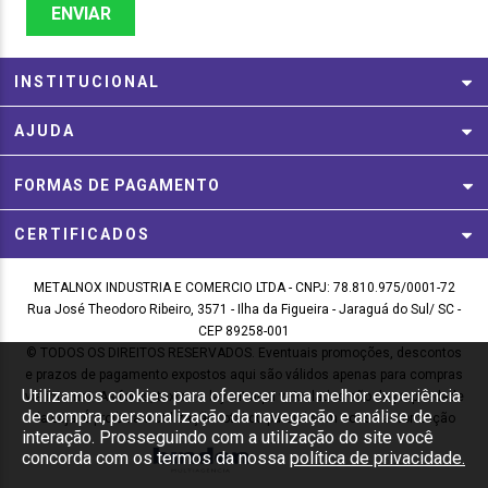
ENVIAR
INSTITUCIONAL
AJUDA
FORMAS DE PAGAMENTO
CERTIFICADOS
METALNOX INDUSTRIA E COMERCIO LTDA - CNPJ: 78.810.975/0001-72
Rua José Theodoro Ribeiro, 3571 - Ilha da Figueira - Jaraguá do Sul/ SC -
CEP 89258-001
© TODOS OS DIREITOS RESERVADOS. Eventuais promoções, descontos
e prazos de pagamento expostos aqui são válidos apenas para compras
Utilizamos cookies para oferecer uma melhor experiência
via internet. As fotos, textos e layout aqui veiculados são de propriedade
de compra, personalização da navegação e análise de
da Loja. É proibida a utilização total ou parcial sem nossa autorização
interação. Prosseguindo com a utilização do site você
concorda com os termos da nossa
política de privacidade.