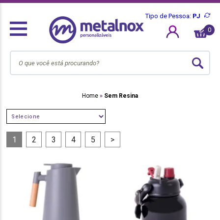
Tipo de Pessoa:
PJ
0
Home
Sem Resina
SELECIONE
1
2
3
4
5
>