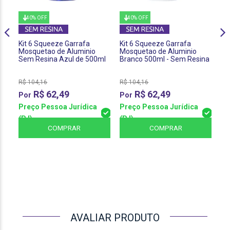
40% OFF
40% OFF
Kit 6 Squeeze Garrafa
Kit 6 Squeeze Garrafa
Ki
Mosquetao de Aluminio
Mosquetao de Aluminio
Mo
Sem Resina Azul de 500ml
Branco 500ml - Sem Resina
50
R$
104,16
R$
104,16
R$
R$
62,49
R$
62,49
Preço Pessoa Jurídica
Preço Pessoa Jurídica
Pr
(PJ)
(PJ)
(P
COMPRAR
COMPRAR
AVALIAR PRODUTO