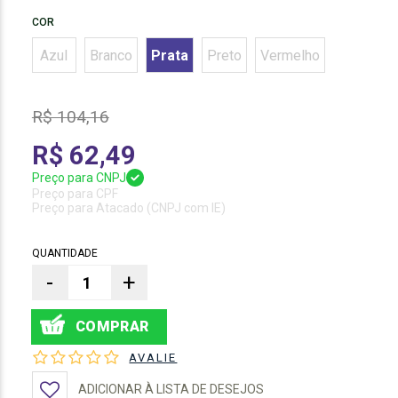
COR
Azul
Branco
Prata
Preto
Vermelho
R$ 104,16
R$ 62,49
Preço para CNPJ
Preço para CPF
Preço para Atacado (CNPJ com IE)
QUANTIDADE
-
+
AVALIE
ADICIONAR À LISTA DE DESEJOS