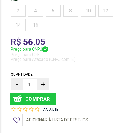
2
4
6
8
10
12
14
16
R$ 56,05
Preço para CNPJ
Preço para CPF
Preço para Atacado (CNPJ com IE)
QUANTIDADE
-
+
AVALIE
ADICIONAR À LISTA DE DESEJOS