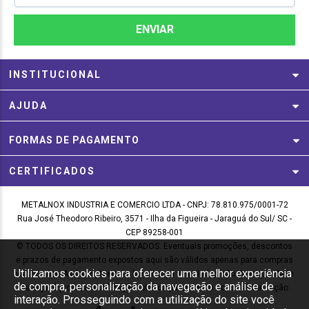
INSTITUCIONAL
AJUDA
FORMAS DE PAGAMENTO
CERTIFICADOS
METALNOX INDUSTRIA E COMERCIO LTDA - CNPJ: 78.810.975/0001-72
Rua José Theodoro Ribeiro, 3571 - Ilha da Figueira - Jaraguá do Sul/ SC -
CEP 89258-001
© TODOS OS DIREITOS RESERVADOS. Eventuais promoções, descontos
e prazos de pagamento expostos aqui são válidos apenas para compras
Utilizamos cookies para oferecer uma melhor experiência
via internet. As fotos, textos e layout aqui veiculados são de propriedade
de compra, personalização da navegação e análise de
da Loja. É proibida a utilização total ou parcial sem nossa autorização
interação. Prosseguindo com a utilização do site você