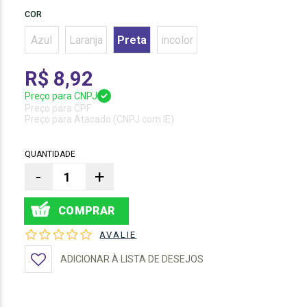
COR
Azul
Laranja
Preta
incolor
R$ 8,92
Preço para CNPJ
Preço para CPF
Preço para Atacado (CNPJ com IE)
QUANTIDADE
-
+
AVALIE
ADICIONAR À LISTA DE DESEJOS