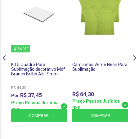
15% OFF
Kit 5 Quadro Para
Camisetas Verde Neon Para
Ch
Sublimação decorativo Mdf
Sublimação
Ma
Branco Brilho A5 - 9mm
Su
R$
44,30
R$
64,30
R
R$
37,45
Preço Pessoa Jurídica
Pr
Preço Pessoa Jurídica
(PJ)
(P
(PJ)
COMPRAR
COMPRAR