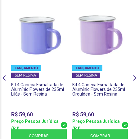
Kit 4 Caneca Esmaltada de
Kit 4 Caneca Esmaltada de
Ki
Alumínio Flowers de 235ml
Alumínio Flowers de 235ml
La
Lilás - Sem Resina
Orquídea - Sem Resina
20
R$
59,60
R$
59,60
R
Preço Pessoa Jurídica
Preço Pessoa Jurídica
Pr
(PJ)
(PJ)
(P
COMPRAR
COMPRAR