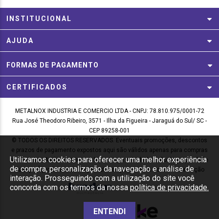
INSTITUCIONAL
AJUDA
FORMAS DE PAGAMENTO
CERTIFICADOS
METALNOX INDUSTRIA E COMERCIO LTDA - CNPJ: 78.810.975/0001-72
Rua José Theodoro Ribeiro, 3571 - Ilha da Figueira - Jaraguá do Sul/ SC -
CEP 89258-001
© TODOS OS DIREITOS RESERVADOS. Eventuais promoções, descontos
e prazos de pagamento expostos aqui são válidos apenas para compras
Utilizamos cookies para oferecer uma melhor experiência
via internet. As fotos, textos e layout aqui veiculados são de propriedade
de compra, personalização da navegação e análise de
da Loja. É proibida a utilização total ou parcial sem nossa autorização
interação. Prosseguindo com a utilização do site você
concorda com os termos da nossa
política de privacidade.
ENTENDI