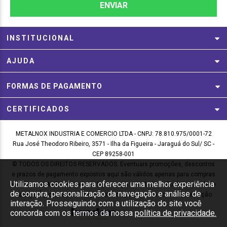
INSTITUCIONAL
AJUDA
FORMAS DE PAGAMENTO
CERTIFICADOS
METALNOX INDUSTRIA E COMERCIO LTDA - CNPJ: 78.810.975/0001-72
Rua José Theodoro Ribeiro, 3571 - Ilha da Figueira - Jaraguá do Sul/ SC -
CEP 89258-001
© TODOS OS DIREITOS RESERVADOS. Eventuais promoções, descontos
e prazos de pagamento expostos aqui são válidos apenas para compras
Utilizamos cookies para oferecer uma melhor experiência
via internet. As fotos, textos e layout aqui veiculados são de propriedade
de compra, personalização da navegação e análise de
da Loja. É proibida a utilização total ou parcial sem nossa autorização
interação. Prosseguindo com a utilização do site você
concorda com os termos da nossa
política de privacidade.