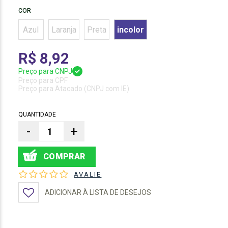
COR
Azul
Laranja
Preta
incolor
R$ 8,92
Preço para CNPJ
Preço para CPF
Preço para Atacado (CNPJ com IE)
QUANTIDADE
-
+
AVALIE
ADICIONAR À LISTA DE DESEJOS