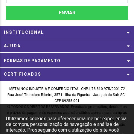
INSTITUCIONAL
AJUDA
FORMAS DE PAGAMENTO
CERTIFICADOS
METALNOX INDUSTRIA E COMERCIO LTDA - CNPJ: 78.810.975/0001-72
Rua José Theodoro Ribeiro, 3571 - Ilha da Figueira - Jaraguá do Sul/ SC -
CEP 89258-001
© TODOS OS DIREITOS RESERVADOS. Eventuais promoções, descontos
e prazos de pagamento expostos aqui são válidos apenas para compras
Utilizamos cookies para oferecer uma melhor experiência
via internet. As fotos, textos e layout aqui veiculados são de propriedade
de compra, personalização da navegação e análise de
da Loja. É proibida a utilização total ou parcial sem nossa autorização
interação. Prosseguindo com a utilização do site você