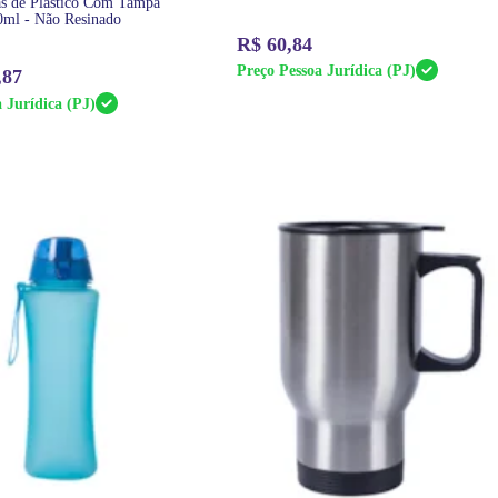
as de Plastico Com Tampa
0ml - Não Resinado
R$
60,84
Preço Pessoa Jurídica (PJ)
,87
 Jurídica (PJ)