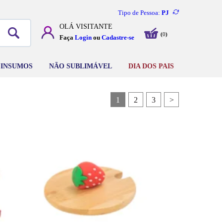
Tipo de Pessoa:
PJ
OLÁ
VISITANTE
0
Faça
Login
ou
Cadastre-se
INSUMOS
NÃO SUBLIMÁVEL
DIA DOS PAIS
1
2
3
>