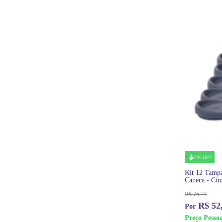
31% OFF
Kit 12 Tampa
Caneca - Ci
R$
76,73
R$
52
Preço Pessoa