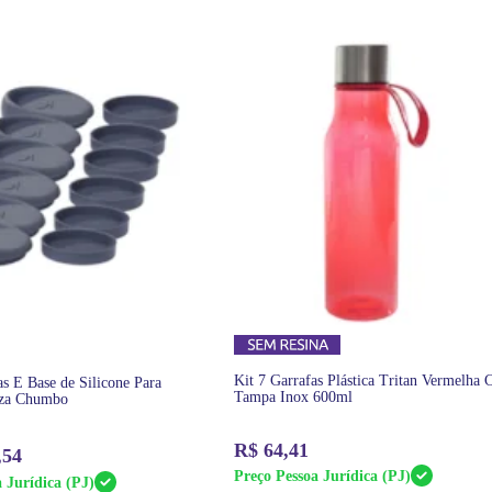
Kit 7 Garrafas Plástica Tritan Vermelha
s E Base de Silicone Para
Tampa Inox 600ml
nza Chumbo
R$
64,41
,54
Preço Pessoa Jurídica (PJ)
 Jurídica (PJ)