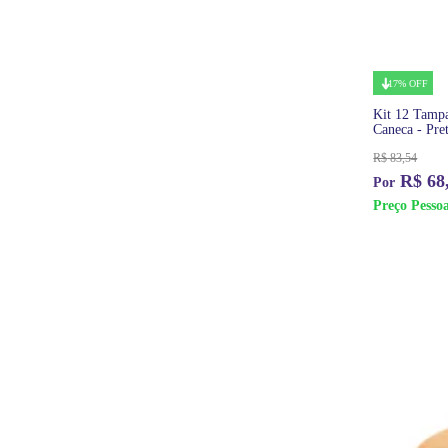
17% OFF
Kit 12 Tampa
Caneca - Pre
R$
83,54
R$
68
Preço Pessoa