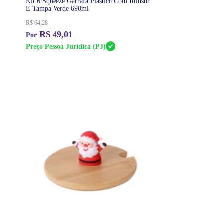
Kit 6 Squeeze Garrafa Plástico Com Infusor
E Tampa Verde 690ml
R$
64,28
R$
49,01
Preço Pessoa Jurídica (PJ)