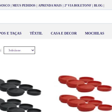
NOSCO
MEUS PEDIDOS
APRENDA MAIS
2ª VIA BOLETO/NF
BLOG
POS E TAÇAS
TÊXTIL
CASA E DECOR
MOCHILAS
:
SELECIONE