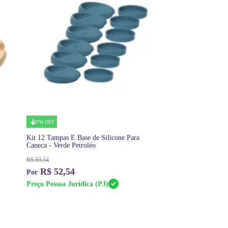
37% OFF
Kit 12 Tampas E Base de Silicone Para
Caneca - Verde Petroléo
R$
83,54
R$
52,54
Preço Pessoa Jurídica (PJ)