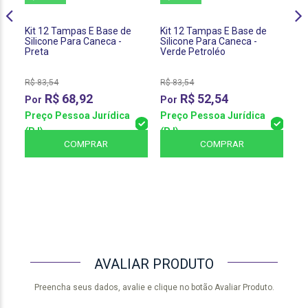
Kit 12 Tampas E Base de
Kit 12 Tampas E Base de
Ki
Silicone Para Caneca -
Silicone Para Caneca -
Si
Preta
Verde Petroléo
Ve
R$
83,54
R$
83,54
R$
R$
68,92
R$
52,54
Preço Pessoa Jurídica
Preço Pessoa Jurídica
Pr
(PJ)
(PJ)
(P
COMPRAR
COMPRAR
AVALIAR PRODUTO
Preencha seus dados, avalie e clique no botão Avaliar Produto.